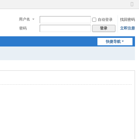
切
换
用户名
自动登录
找回密码
到
窄
密码
立即注册
登录
版
快捷导航